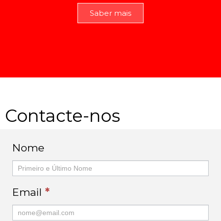
Saber mais
Contacte-nos
Contactos
Nome
Geral
Email
*